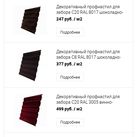
Декоративный профнастил для
забора С20 RAL 8017 шоколадно-
коричневый Полиэстер Grand Line
247 руб.
/ м2
Подробнее
Декоративный профнастил для
забора С8 RAL 8017 шоколадно-
коричневый 0,45 мм Drap Grand Line
377 руб.
/ м2
Подробнее
Декоративный профнастил для
забора С20 RAL 3005 винно-
красный 0,7 мм Полиэстер Grand
499 руб.
/ м2
Line
Подробнее