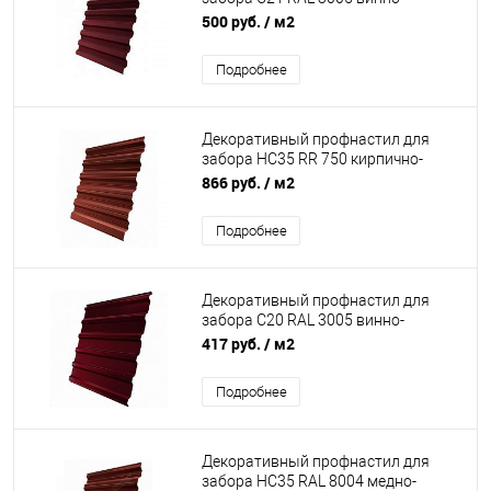
красный 0.7 мм
500 руб.
/ м2
Подробнее
Декоративный профнастил для
забора НС35 RR 750 кирпично-
красный 0,5 мм GreenCoat Pural
866 руб.
/ м2
Grand Line
Подробнее
Декоративный профнастил для
забора С20 RAL 3005 винно-
красный 0,5 мм Satin Grand Line
417 руб.
/ м2
Подробнее
Декоративный профнастил для
забора НС35 RAL 8004 медно-