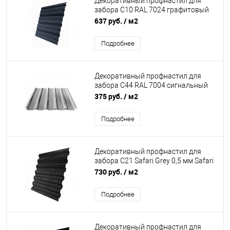
Декоративный профнастил для
забора С10 RAL 7024 графитовый
серый 0,5 мм Quarzit matt Grand Line
637 руб.
/ м2
Подробнее
Декоративный профнастил для
забора С44 RAL 7004 сигнальный
серый 0.5 мм
375 руб.
/ м2
Подробнее
Декоративный профнастил для
забора С21 Safari Grey 0,5 мм Safari
Grand Line
730 руб.
/ м2
Подробнее
Декоративный профнастил для