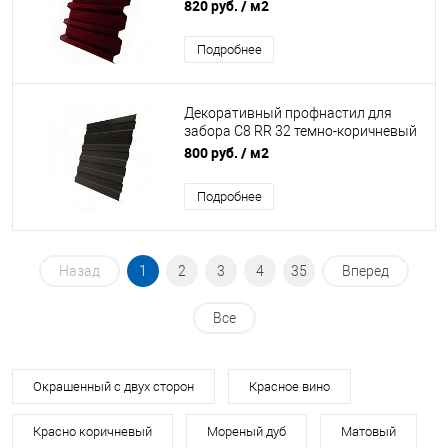
красный 0,5 мм Velur20 Grand Line
820 руб.
/ м2
Подробнее
Декоративный профнастил для
забора С8 RR 32 темно-коричневый
0.5 мм GreenCoat Pural Matt Grand
800 руб.
/ м2
Line
Подробнее
Назад
1
2
3
4
35
Вперед
Все
Окрашенный с двух сторон
Красное вино
Красно коричневый
Мореный дуб
Матовый