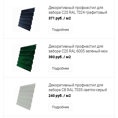
Декоративный профнастил для
забора С20 RAL 7024 графитовый
серый 0,45 мм Полиэстер-double
371 руб.
/ м2
Grand Line
Подробнее
Декоративный профнастил для
забора С20 RAL 6005 зелёный мох
0,45 мм Drap Grand Line
393 руб.
/ м2
Подробнее
Декоративный профнастил для
забора С8 RAL 7035 светло-серый
эконом
240 руб.
/ м2
Подробнее