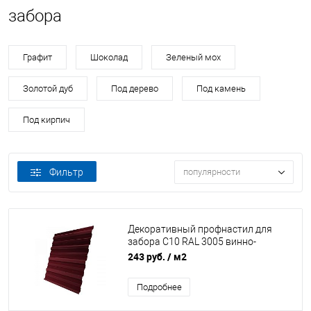
забора
Графит
Шоколад
Зеленый мох
Золотой дуб
Под дерево
Под камень
Под кирпич
Фильтр
популярности
Декоративный профнастил для
забора С10 RAL 3005 винно-
красный Полиэстер Grand Line
243 руб.
/ м2
Подробнее