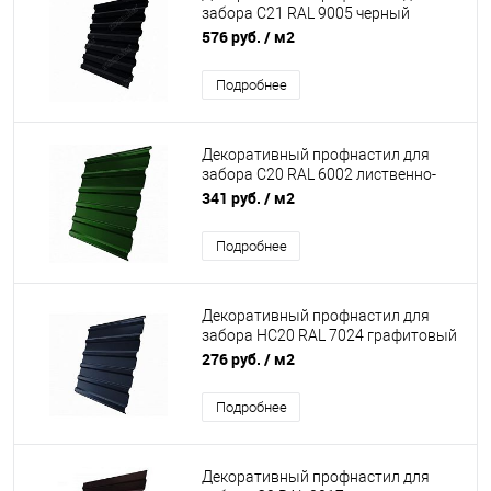
забора С21 RAL 9005 черный
янтарь 0,5 мм Стальной Бархат
576 руб.
/ м2
Grand Line
Подробнее
Декоративный профнастил для
забора С20 RAL 6002 лиственно-
зелёный 0,45 мм Полиэстер Grand
341 руб.
/ м2
Line
Подробнее
Декоративный профнастил для
забора НС20 RAL 7024 графитовый
серый 0.35 мм
276 руб.
/ м2
Подробнее
Декоративный профнастил для