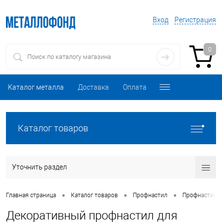
Вход
Регистрация
0
Каталог металла
Доставка
Оплата
Каталог товаров
Уточнить раздел
•
•
•
Главная страница
Каталог товаров
Профнастил
Профнастил 
Декоративный профнастил для