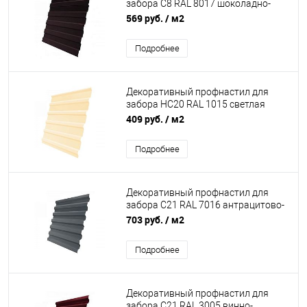
забора С8 RAL 8017 шоколадно-
коричневый blesk 0,5 мм Quarzit lite
569 руб.
/ м2
Grand Line
Подробнее
Декоративный профнастил для
забора НС20 RAL 1015 светлая
слоновая кость 0.6 мм
409 руб.
/ м2
Подробнее
Декоративный профнастил для
забора С21 RAL 7016 антрацитово-
серый 0,5 мм Velur20 Grand Line
703 руб.
/ м2
Подробнее
Декоративный профнастил для
забора С21 RAL 3005 винно-