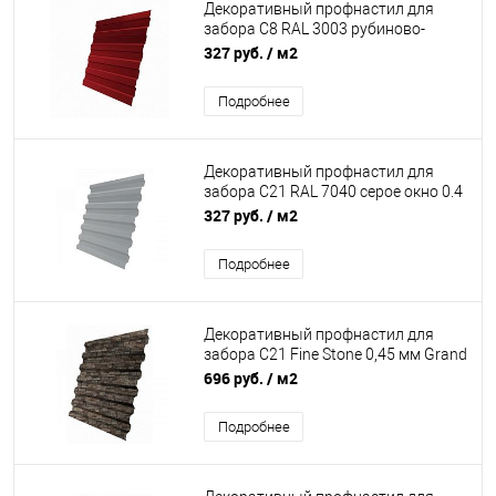
Декоративный профнастил для
забора С8 RAL 3003 рубиново-
красный 0,45 мм Полиэстер Grand
327 руб.
/ м2
Line
Подробнее
Декоративный профнастил для
забора С21 RAL 7040 серое окно 0.4
мм
327 руб.
/ м2
Подробнее
Декоративный профнастил для
забора С21 Fine Stone 0,45 мм Grand
Line
696 руб.
/ м2
Подробнее