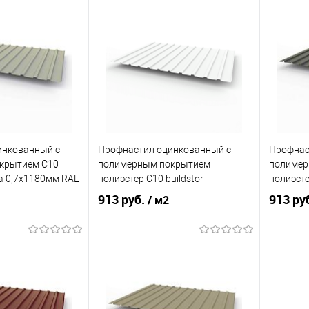
я слоновая кость
Оттенок
Оранжевый
Оттенок
0,7
Толщина, мм
0,7
Толщина
кий
желтый
Цвет человеческий
оранжевый
Цвет чел
корзину
В корзину
ик
Сравнение
Купить в 1 клик
Сравнение
Купит
инкованный с
Профнастил оцинкованный с
Профнас
Под заказ
В избранное
Под заказ
В изб
крытием С10
полимерным покрытием
полимер
ma 0,7х1180мм RAL
полиэстер С10 buildstor
полиэсте
0,7х1180мм RAL 9003
0,7х118
913 руб.
913 ру
/ м2
Сигнальный белый
Графито
игнальный серый
Оттенок
Сигнальный белый
Оттенок
0,7
Толщина, мм
0,7
Толщина
кий
серый
Цвет человеческий
белый
Цвет чел