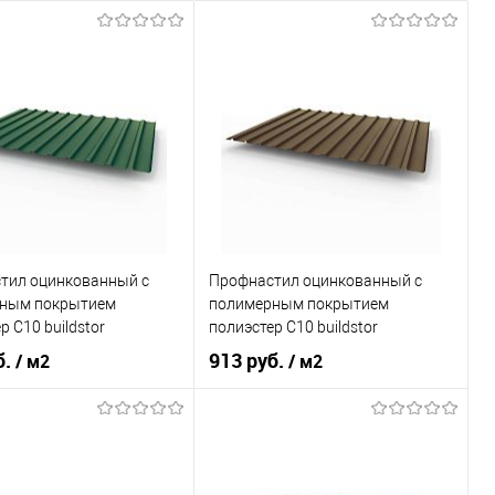
тил оцинкованный с
Профнастил оцинкованный с
ным покрытием
полимерным покрытием
р С10 buildstor
полиэстер С10 buildstor
0мм RAL 6005 Зелёный
0,7х1180мм RAL 8017
б.
913 руб.
/ м2
/ м2
Шоколадно-коричневый
Зелёный мох
Оттенок
Шоколадно-коричневый
, мм
0,7
Толщина, мм
0,7