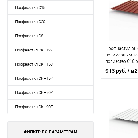
Цвет человечес
Профнастил С15
Профнастил С20
В 
Профнастил С8
Купить в 1 кл
Профнастил оц
В избранное
Профнастил СКН127
полимерным по
полиэстер С10 b
Профнастил СКН153
0,7х1180мм RAL
913 руб.
/ м2
красный
Профнастил СКН157
Оттенок
Ко
Профнастил СКН50Z
Толщина, мм
Профнастил СКН90Z
Цвет человечес
ФИЛЬТР ПО ПАРАМЕТРАМ
В 