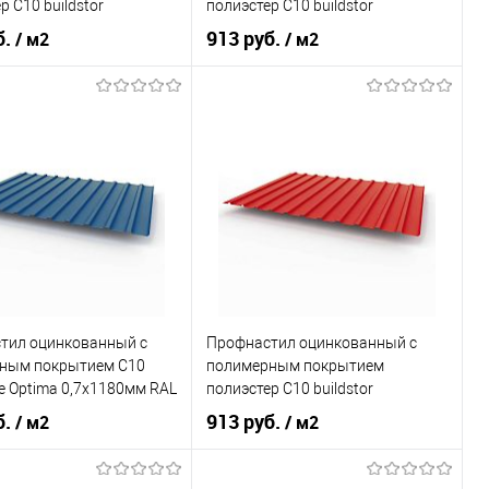
р С10 buildstor
полиэстер С10 buildstor
0мм RAL 3009 Оксид
0,7х1180мм RAL 1014 Слоновая
б.
913 руб.
/ м2
/ м2
кость
Оксид красный
Оттенок
Слоновая кость
, мм
0,7
Толщина, мм
0,7
овеческий
красный
Цвет человеческий
желтый
В корзину
В корзину
ь в 1 клик
Сравнение
Купить в 1 клик
Сравнение
тил оцинкованный с
Профнастил оцинкованный с
ранное
Под заказ
В избранное
Под заказ
ным покрытием С10
полимерным покрытием
ne Optima 0,7х1180мм RAL
полиэстер С10 buildstor
0,7х1180мм RAL 3020
б.
913 руб.
/ м2
/ м2
Транспортный красный