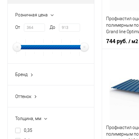
Купить в 1 кл
Розничная цена
Профнастил оц
В избранное
полимерным по
От
До
Grand line Opti
9003
744 руб.
/ м2
Оттенок
С
Толщина, мм
Бренд
buildstor
Цвет человечес
Grand Line Optima
Оттенок
В 
Антрацитово-серый
Бело-алюминиевый
Толщина, мм
Купить в 1 кл
Бело-зелёный
Профнастил оц
В избранное
0,35
Винно-красный
полимерным по