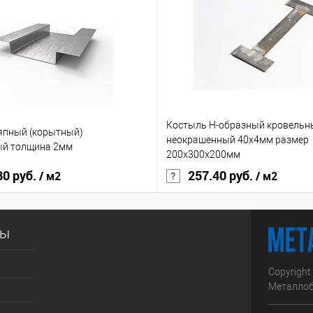
Под заказ
В избранное
Под заказ
Костыль H-образный кровельн
япный (корытный)
неокрашенный 40х4мм размер
ый толщина 2мм
200x300х200мм
80 руб.
257.40 руб.
/ м2
/ м2
сы
Copyright
Металлоб