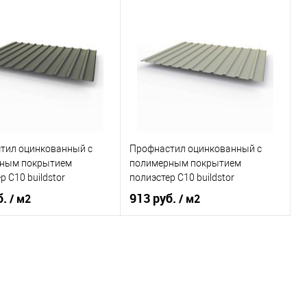
Сигнальный синий
Оттенок
Транспортный красный
, мм
0,7
Толщина, мм
0,7
овеческий
синий
Цвет человеческий
красный
В корзину
В корзину
ь в 1 клик
Сравнение
Купить в 1 клик
Сравнение
тил оцинкованный с
Профнастил оцинкованный с
ранное
Под заказ
В избранное
Под заказ
ным покрытием
полимерным покрытием
р С10 buildstor
полиэстер С10 buildstor
0мм RAL 7024
0,7х1180мм RAL 7004
б.
913 руб.
/ м2
/ м2
вый серый
Сигнальный серый
Графитовый серый
Оттенок
Сигнальный серый
, мм
0,7
Толщина, мм
0,7
овеческий
серый
Цвет человеческий
серый