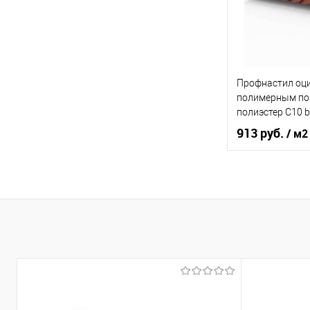
В 
Купить в 1 кл
Профнастил оц
В избранное
полимерным по
полиэстер С10 b
0,7х1180мм RAL
913 руб.
/ м2
красный
Оттенок
Толщина, мм
Цвет человечес
В 
Купить в 1 кл