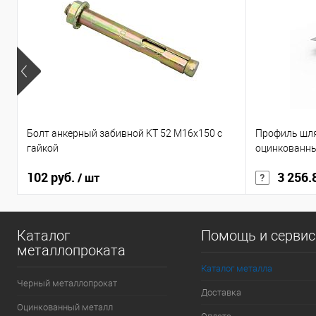
В избранное
Болт анкерный забивной KT 52 М16х150 с
Профиль шл
гайкой
оцинкованн
102 руб.
3 256.
/ шт
Каталог
Помощь и серви
металлопроката
Каталог металла
Черный металлопрокат
Доставка
Оцинкованный металл