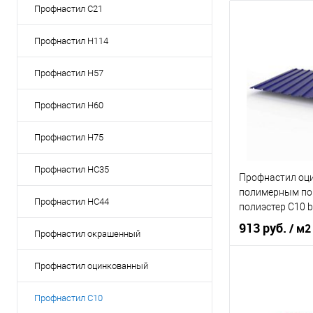
Профнастил C21
Профнастил Н114
Профнастил Н57
Профнастил Н60
Профнастил Н75
Профнастил НС35
Профнастил оц
полимерным по
Профнастил НС44
полиэстер С10 b
0,7х1180мм RAL
913 руб.
/ м2
Профнастил окрашенный
Ультрамаринов
Профнастил оцинкованный
Оттенок
Ультр
Толщина, мм
Профнастил С10