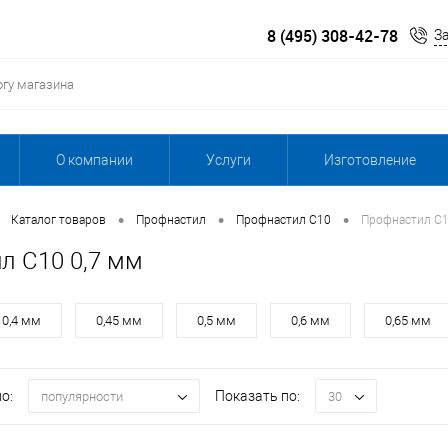
8 (495) 308-42-78
З
О компании
Услуги
Изготовление
•
•
•
Каталог товаров
Профнастил
Профнастил С10
Профнастил С1
л С10 0,7 мм
0,4 мм
0,45 мм
0,5 мм
0,6 мм
0,65 мм
о:
Показать по:
популярности
30