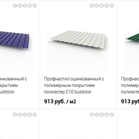
инкованный с
Профнастил оцинкованный с
Профнас
крытием
полимерным покрытием
полимер
uildstor
полиэстер С10 buildstor
полиэсте
 5002
0,7х1180мм RAL 9002 Светло-
0,7х118
913 руб.
913 ру
/ м2
о-синий
серый
мох
амариново-синий
Оттенок
Светло-серый
Оттенок
0,7
Толщина, мм
0,7
Толщина