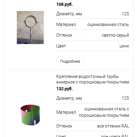
125х10х250мм
108 руб.
Диаметр, мм
125
Материал
оцинкованная сталь
Оттенок
светло-серый
Цвет
цинк
Подробнее
Крепление водосточный трубы
анкерное c порошковым покрытием
диаметр 125х10х150мм все цвета
132 руб.
RAL
Диаметр, мм
125
оцинкованная сталь с
Материал
порошковым покрытием
Оттенок
все оттенки RAL
Цвет
все цвета RAL