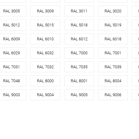
Материал
оцинкованная сталь
кованная сталь с
Материа
RAL 3005
RAL 3009
RAL 3011
RAL 3020
порошковым
Цвет
цинк
Цвет
покрытием
RAL 5012
RAL 5015
RAL 5018
RAL 5019
все цвета RAL
В корзину
RAL 6009
RAL 6010
RAL 6012
RAL 6018
корзину
RAL 6029
RAL 6032
RAL 7000
RAL 7001
Купить в 1 клик
Сравнение
Купит
В избранное
Под заказ
В изб
ик
RAL 7031
Сравнение
RAL 7032
RAL 7035
RAL 7039
Под заказ
RAL 7048
RAL 8000
RAL 8001
RAL 8004
RAL 9003
RAL 9004
RAL 9005
RAL 9006