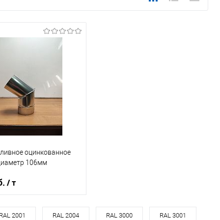
сливное оцинкованное
 диаметр 106мм
б.
/ т
, мм
106
RAL 2001
RAL 2004
RAL 3000
RAL 3001