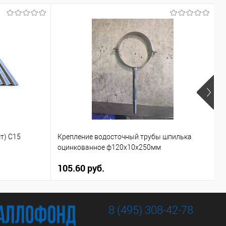
С
т) С15
Крепление водосточный трубы шпилька
к
оцинкованное ф120х10х250мм
3
105.60 руб.
1
8 (495) 308-42-78