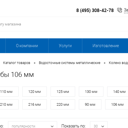
8 (495) 308-42-78
З
О компании
Услуги
Изготовление
•
•
Каталог товаров
Водосточные системы металлические
Колено вод
убы 106 мм
110 мм
120 мм
125 мм
130 мм
140 мм
210 мм
216 мм
220 мм
90 мм
106 мм
о:
Показать по:
популярности
30