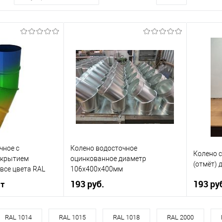
чное с
Колено водосточное
Колено 
окрытием
оцинкованное диаметр
(отмёт)
все цвета RAL
106х400x400мм
193 руб.
193 ру
 т
Диаметр, мм
106
106
Диаметр
RAL 1014
RAL 1015
RAL 1018
RAL 2000