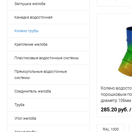
Заглушка желоба
Канадка водосточная
Колено трубы
Крепление желоба
Пластиковые водосточные системы
Прямоугольные водосточные
системы
Колено водосто
Соединитель желоба
порошковым п
диаметр 106мм 
Труба
285.20 руб.
/
Угол желоба
Диаметр, мм
RAL 1000
Хомут трубы