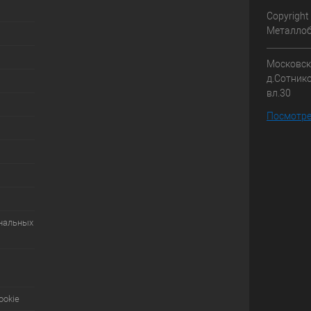
Copyright
Металлоб
Московска
д.Сотник
вл.30
Посмотре
ональных
ookie