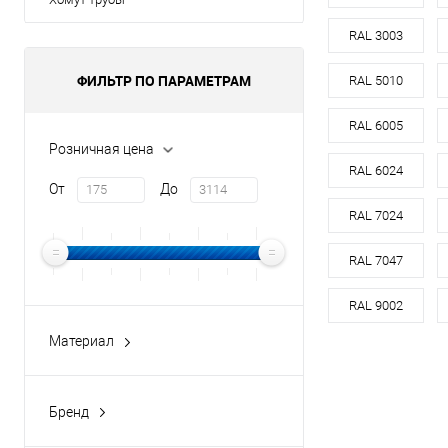
оцин
RAL 3003
Материал
ФИЛЬТР ПО ПАРАМЕТРАМ
RAL 5010
Цвет
RAL 6005
Розничная цена
В 
RAL 6024
От
До
RAL 7024
Купить в 1 кл
В избранное
RAL 7047
RAL 9002
Материал
медь
оцинкованная сталь
Бренд
оцинкованная сталь с
buildstor