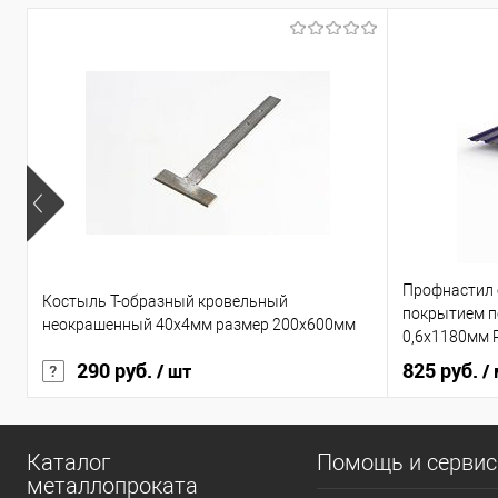
Профнастил
Костыль Т-образный кровельный
покрытием по
неокрашенный 40х4мм размер 200х600мм
0,6х1180мм 
290 руб.
825 руб.
/ шт
/
Каталог
Помощь и серви
металлопроката