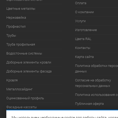
Оплата
Цветные металлы
О компании
Нержавейка
Услуги
Профнастил
Изготовление
Трубы
Цвета RAL
Труба профильная
Контакты
Водосточные системы
Карта сайта
Доборные элементы кровли
Политика обработки перс
Доборные элементы фасада
данных
Кровля
Согласие на обработку
персональных данных
Металлосайдинг
Политика использования c
Оцинкованный профиль
Публичная оферта
Фасадные кассеты
Фасадные системы
Мы используем необходимые cookie для работы сайта, корзи