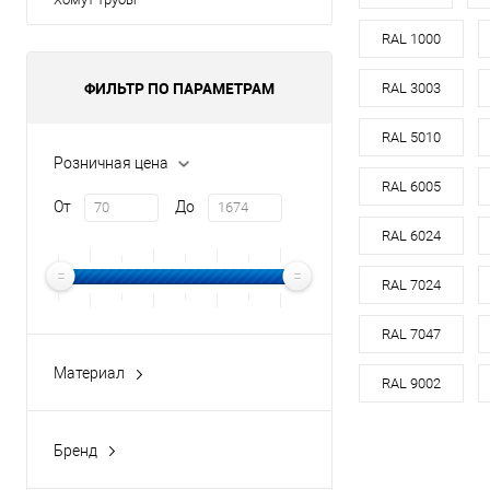
Оттенок
RAL 1000
Цвет
ФИЛЬТР ПО ПАРАМЕТРАМ
RAL 3003
В 
RAL 5010
Розничная цена
RAL 6005
Купить в 1 кл
От
До
В избранное
RAL 6024
RAL 7024
RAL 7047
Материал
RAL 9002
медь
оцинкованная сталь
Бренд
оцинкованная сталь с
buildstor