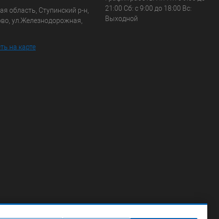
21:00 Сб: с 9:00 до 18:00 Вс:
я область, Ступинский р-н,
Выходной
ово, ул.Железнодорожная,
ть на карте