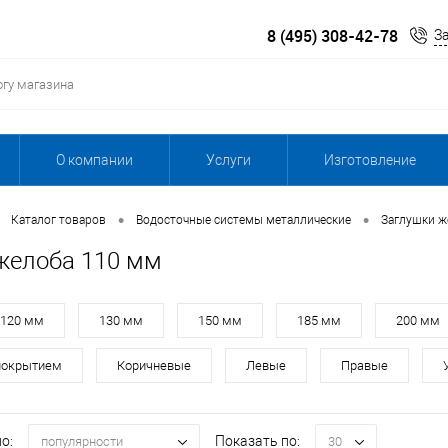
8 (495) 308-42-78
З
О компании
Услуги
Изготовление
•
•
Каталог товаров
Водосточные системы металлические
Заглушки ж
желоба 110 мм
120 мм
130 мм
150 мм
185 мм
200 мм
покрытием
Коричневые
Левые
Правые
о:
Показать по:
популярности
30