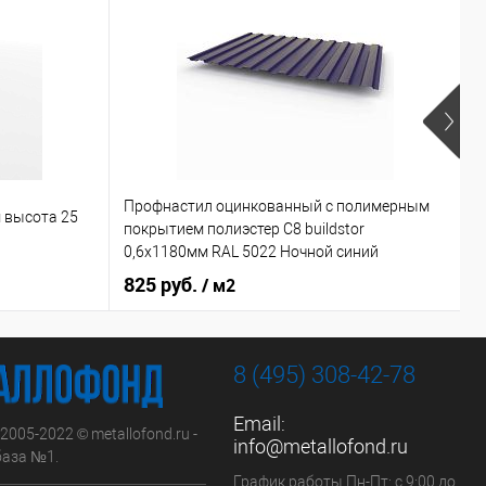
Профнастил оцинкованный с полимерным
К
 высота 25
покрытием полиэстер С8 buildstor
н
0,6х1180мм RAL 5022 Ночной синий
2
825 руб.
/ м2
8 (495) 308-42-78
Email:
 2005-2022 © metallofond.ru -
info@metallofond.ru
аза №1.
График работы Пн-Пт: с 9:00 до