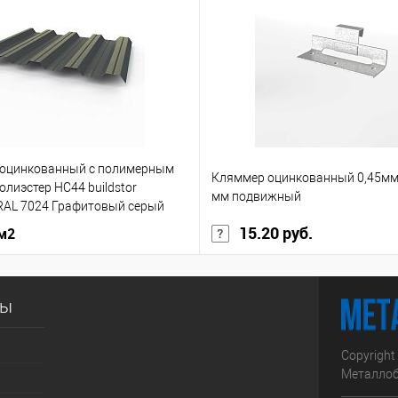
 оцинкованный с полимерным
Кляммер оцинкованный 0,45мм
лиэстер НС44 buildstor
мм подвижный
RAL 7024 Графитовый серый
15.20 руб.
 м2
сы
Copyright
Металлоб