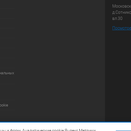
Московска
д.Сотник
вл.30
Посмотре
ональных
ookie
ны и форм. Аналитические cookie Яндекс.Метрики