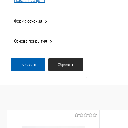
Показать ещё 11
Форма сечения
круглая
Основа покрытия
полиэстер
порошок
Показать
Сбросить