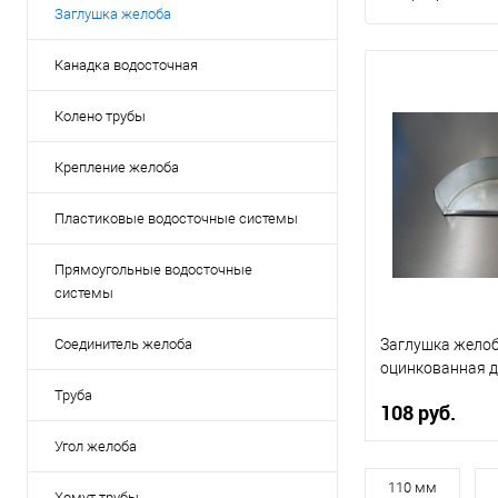
Заглушка желоба
Канадка водосточная
Колено трубы
Крепление желоба
Пластиковые водосточные системы
Прямоугольные водосточные
системы
Заглушка желоб
Соединитель желоба
оцинкованная 
Труба
108 руб.
Угол желоба
Диаметр, мм
110 мм
Хомут трубы