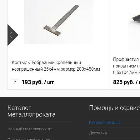
Профнастил
Костыль Т-образный кровельный
покрытием по
неокрашенный 25х4мм размер 200х450мм
0,5х1047мм 
193 руб.
825 руб.
/ шт
/
Каталог
Помощь и серви
металлопроката
Каталог металла
Черный металлопрокат
Доставка
Оцинкованный металл