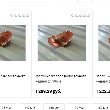
а водосточного
Заглушка желоба водосточного
Заглушк
медная ф150мм
медная 
.
1 289.29 руб.
1 222.3
180
Диаметр, мм
150
Диаметр
125 мм
140 мм
160 мм
170 мм
180 мм