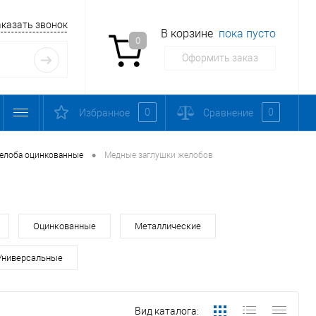
аказать звонок
В корзине
пока пусто
0
Оформить заказ
0
0
Избранное
Сравнение
•
елоба оцинкованные
Медные заглушки желобов
Оцинкованные
Металлические
Универсальные
Вид каталога: