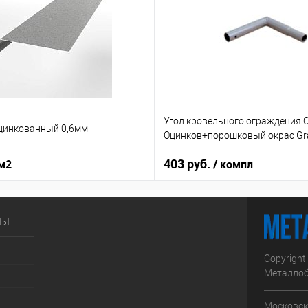
Угол кровельного ограждения 
цинкованный 0,6мм
Оцинков+порошковый окрас Gra
403 руб.
 м2
/ компл
сы
Copyright
Металлоб
Московска