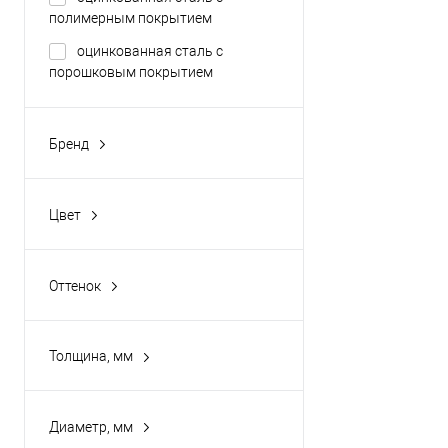
полимерным покрытием
оцинкованная сталь с
порошковым покрытием
Бренд
buildstor
Grand Line Optima
Цвет
Металлпрофиль
1000
1014
Оттенок
1015
Антрацитово-серый
1018
Бежево-коричневый
Толщина, мм
2000
Бело-алюминиевый
0,45
Показать ещё 70
Бело-зелёный
0,5
Диаметр, мм
Белый
0,6
100