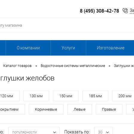
8 (495) 308-42-78
З
О компании
Услуги
Изготовление
•
•
Каталог товаров
Водосточные системы металлические
Заглушки ж
глушки желобов
120 мм
130 мм
150 мм
185 мм
200 мм
покрытием
Коричневые
Левые
Правые
о:
Показать по:
популярности
30