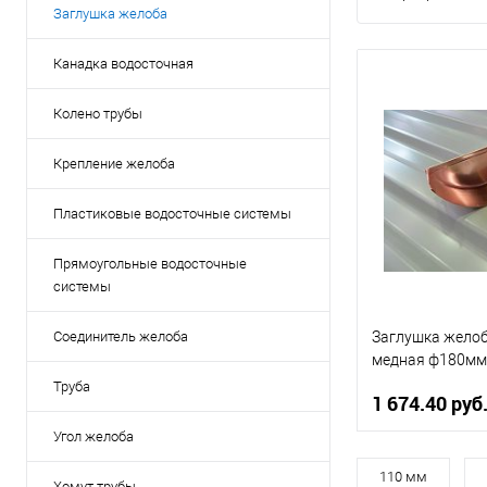
Заглушка желоба
Канадка водосточная
Колено трубы
Крепление желоба
Пластиковые водосточные системы
Прямоугольные водосточные
системы
Заглушка желоб
Соединитель желоба
медная ф180мм
Труба
1 674.40 руб
Угол желоба
Диаметр, мм
110 мм
Хомут трубы