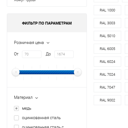
Оттенок
зо
RAL 1000
Цвет
ФИЛЬТР ПО ПАРАМЕТРАМ
RAL 3003
В 
RAL 5010
Розничная цена
RAL 6005
Купить в 1 кл
От
До
В избранное
RAL 6024
RAL 7024
RAL 7047
Материал
RAL 9002
медь
оцинкованная сталь
оцинкованная сталь с