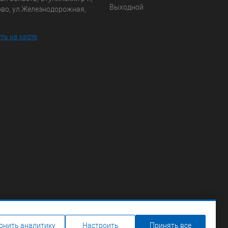
Выходной
ово, ул.Железнодорожная,
ть на карте
онить аналитику
Настроить
Принять все