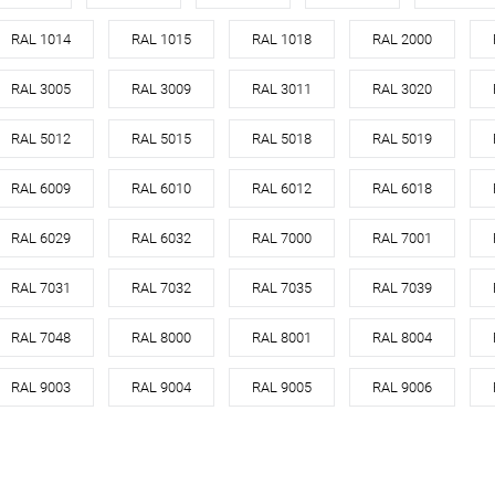
лотисто-розового
Оттенок
золотисто-розового
Оттенок
RAL 1014
RAL 1015
RAL 1018
RAL 2000
медь
Цвет
медь
Цвет
RAL 3005
RAL 3009
RAL 3011
RAL 3020
корзину
В корзину
RAL 5012
RAL 5015
RAL 5018
RAL 5019
RAL 6009
RAL 6010
RAL 6012
RAL 6018
ик
Сравнение
Купить в 1 клик
Сравнение
Купит
Под заказ
В избранное
Под заказ
В изб
RAL 6029
RAL 6032
RAL 7000
RAL 7001
RAL 7031
RAL 7032
RAL 7035
RAL 7039
RAL 7048
RAL 8000
RAL 8001
RAL 8004
RAL 9003
RAL 9004
RAL 9005
RAL 9006