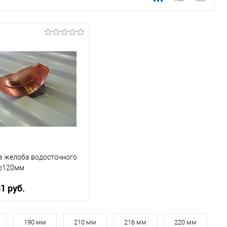
а желоба водосточного
ф120мм
1 руб.
, мм
120
190 мм
210 мм
216 мм
220 мм