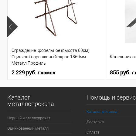
Ограждение кровельное (высота 60см)
Капельник о
Оцинков+порошковый окрас 1860мм
Металл Профиль
2 229 руб.
855 руб.
/ компл
/
Каталог
Помощь и серви
металлопроката
Каталог металла
Черный металлопрокат
Доставка
Оцинкованный металл
Оплата