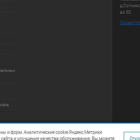
д.Сотник
вл.30
Посмотре
ональных
ookie
ны и форм. Аналитические cookie Яндекс.Метрики
 сайта и улучшения качества обслуживания. Вы можете
Откл