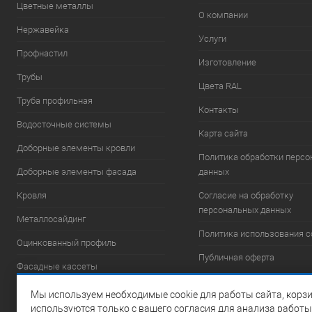
Цветные металлы
О компании
Нержавейка
Услуги
Профнастил
Изготовление
Трубы
Цвета RAL
Труба профильная
Контакты
Водосточные системы
Карта сайта
Доборные элементы кровли
Политика обработки перс
Доборные элементы фасада
данных
Кровля
Согласие на обработку
персональных данных
Металлосайдинг
Политика использования c
Оцинкованный профиль
Публичная оферта
Фасадные кассеты
Фасадные системы
Мы используем необходимые cookie для работы сайта, корзи
используются только с вашего согласия для анализа работы