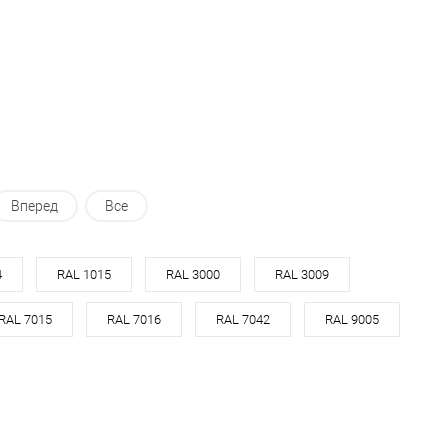
ь в 1 клик
Сравнение
Купить в 1 клик
Сравнение
ранное
Под заказ
В избранное
Под заказ
Вперед
Все
4
RAL 1015
RAL 3000
RAL 3009
RAL 7015
RAL 7016
RAL 7042
RAL 9005