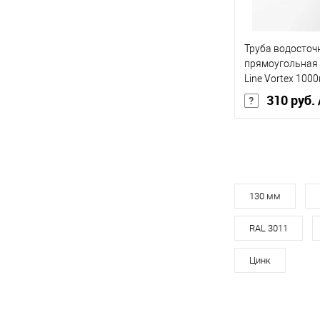
Купить в 1 кл
Труба водосточ
В избранное
прямоугольная 
Line Vortex 100
310 руб.
Диаметр, мм
Цвет
Цвет человечес
130 мм
RAL 3011
В 
Цинк
Купить в 1 кл
В избранное