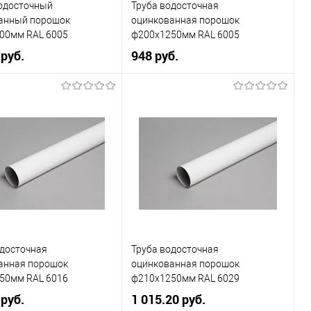
одосточный
Труба водосточная
ранное
Под заказ
анный порошок
оцинкованная порошок
00мм RAL 6005
ф200х1250мм RAL 6005
 руб.
948 руб.
, мм
220
Диаметр, мм
200
6005
Цвет
6005
овеческий
зелёный
Цвет человеческий
зелёный
В корзину
В корзину
ь в 1 клик
Сравнение
Купить в 1 клик
Сравнение
одосточная
Труба водосточная
ранное
Под заказ
В избранное
Под заказ
анная порошок
оцинкованная порошок
50мм RAL 6016
ф210х1250мм RAL 6029
 руб.
1 015.20 руб.