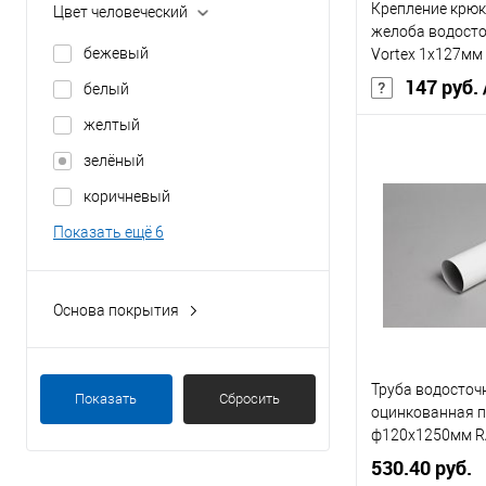
Крепление крюк
Цвет человеческий
В избранное
125
желоба водосто
бежевый
Vortex 1х127мм
Показать ещё 17
147 руб.
белый
желтый
Диаметр, мм
зелёный
Цвет
коричневый
Цвет человечес
Показать ещё 6
В 
Основа покрытия
пластик
Купить в 1 кл
полиуретан
Труба водосточ
В избранное
Показать
Сбросить
полиэстер
оцинкованная 
ф120х1250мм R
порошок
530.40 руб.