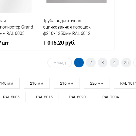
ик
Сравнение
Купить в 1 клик
Сравнение
Купит
ная
Труба водосточная
Под заказ
В избранное
Под заказ
В изб
полиэстер Grand
оцинкованная порошок
0мм RAL 6005
ф210х1250мм RAL 6012
1 015.20 руб.
/ шт
Диаметр, мм
210
76
Назад
1
2
3
4
25
Цвет
6012
6005
Цвет человеческий
зелёный
кий
зелёный
140 мм
210 мм
216 мм
220 мм
RAL 101
RAL 5005
RAL 5015
RAL 6020
RAL 7004
В корзину
корзину
Купить в 1 клик
Сравнение
ик
Сравнение
В избранное
Под заказ
Под заказ