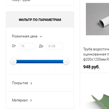
Цвет
Цвет человечес
ФИЛЬТР ПО ПАРАМЕТРАМ
В 
Розничная цена
Купить в 1 кл
От
До
Труба водосточ
В избранное
оцинкованная 
ф200х1250мм R
948 руб.
Диаметр, мм
Покрытие
Granite-double
Цвет
Цвет человечес
Материал
медь