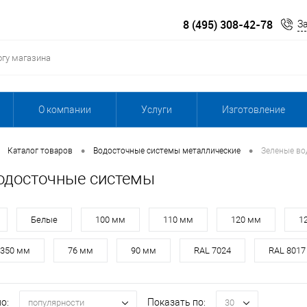
8 (495) 308-42-78
З
О компании
Услуги
Изготовление
•
•
Каталог товаров
Водосточные системы металлические
Зеленые во
одосточные системы
Белые
100 мм
110 мм
120 мм
1
350 мм
76 мм
90 мм
RAL 7024
RAL 8017
о:
Показать по:
популярности
30