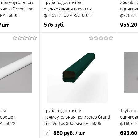
 прямоугольного
Труба водосточная
Желоб в
Под заказ
В избранное
Под заказ
В изб
чного Grand Line
оцинкованная порошок
оцинков
 RAL 6005
ф125х1250мм RAL 6025
ф220х20
576 руб.
955.20
/ шт
Диаметр, мм
125
Диаметр
127
Цвет
6025
Цвет
6005
Цвет человеческий
зелёный
Цвет чел
кий
зелёный
В корзину
корзину
Купить в 1 клик
Сравнение
Купит
ик
Сравнение
ная
Труба водосточная
Труба в
В избранное
Под заказ
В изб
Под заказ
порошок
прямоугольная полиэстер Grand
оцинков
AL 6022
Line Vortex 3000мм RAL 6005
ф160х12
880 руб.
693.60
/ шт