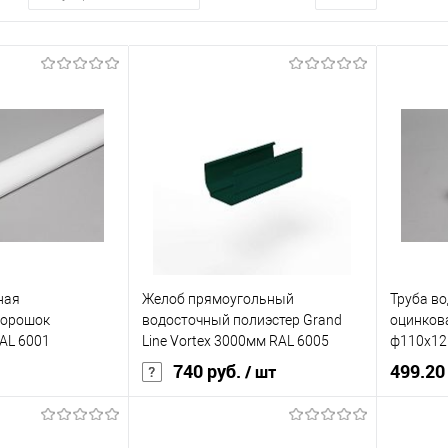
ная
Желоб прямоугольный
Труба в
порошок
водосточный полиэстер Grand
оцинков
AL 6001
Line Vortex 3000мм RAL 6005
ф110х12
.
740 руб.
499.20
/ шт
210
Диаметр
Диаметр, мм
127