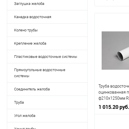
Заглушка желоба
Канадка водосточная
Колено трубы
Крепление желоба
Пластиковые водосточные системы
Прямоугольные водосточные
системы
Труба водосточ
Соединитель желоба
оцинкованная 
ф210х1250мм R
Труба
1 015.20 руб
Угол желоба
Диаметр, мм
Хомут трубы