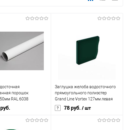
одосточная
Заглушка желоба водосточного
анная порошок
прямоугольного полиэстер
50мм RAL 6038
Grand Line Vortex 127мм левая
RAL 6005
 руб.
78 руб.
/ шт
, мм
110
Диаметр, мм
127