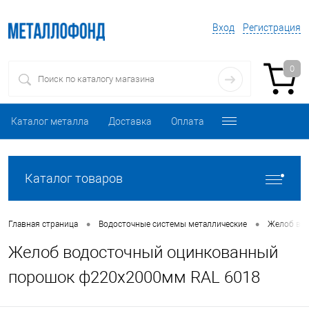
Вход
Регистрация
0
Каталог металла
Доставка
Оплата
Каталог товаров
•
•
Главная страница
Водосточные системы металлические
Желоб во
Желоб водосточный оцинкованный
порошок ф220х2000мм RAL 6018