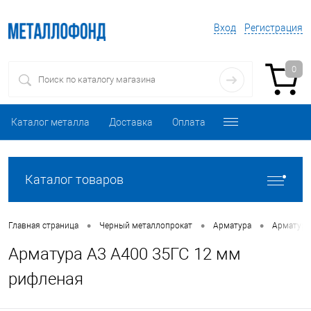
Вход
Регистрация
0
Каталог металла
Доставка
Оплата
Каталог товаров
•
•
•
Главная страница
Черный металлопрокат
Арматура
Арматура
Арматура А3 А400 35ГС 12 мм
рифленая