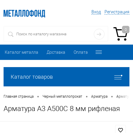
Вход
Регистрация
0
Каталог металла
Доставка
Оплата
Каталог товаров
•
•
•
Главная страница
Черный металлопрокат
Арматура
Арматура
Арматура А3 А500С 8 мм рифленая