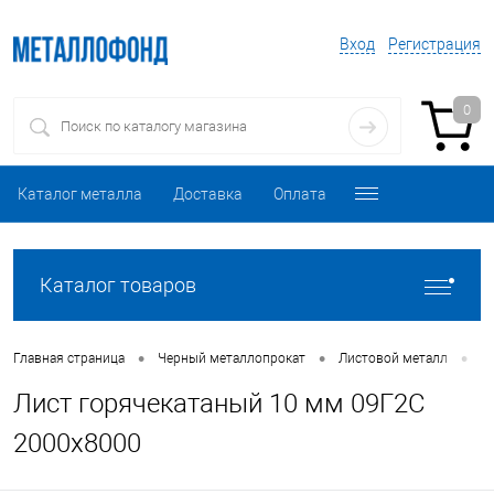
Вход
Регистрация
0
Каталог металла
Доставка
Оплата
Каталог товаров
•
•
•
Главная страница
Черный металлопрокат
Листовой металл
Л
Лист горячекатаный 10 мм 09Г2С
2000х8000