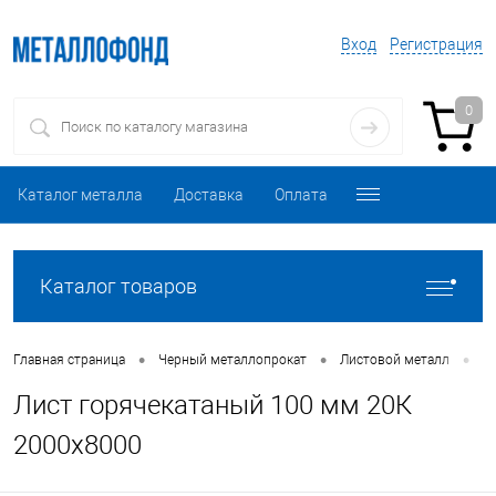
Вход
Регистрация
0
Каталог металла
Доставка
Оплата
Каталог товаров
•
•
•
Главная страница
Черный металлопрокат
Листовой металл
Л
Лист горячекатаный 100 мм 20К
2000х8000