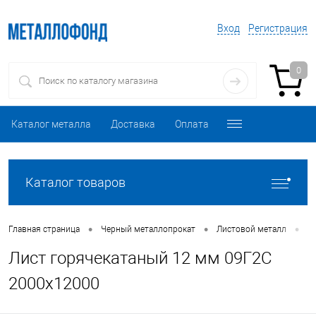
Вход
Регистрация
0
Каталог металла
Доставка
Оплата
Каталог товаров
•
•
•
Главная страница
Черный металлопрокат
Листовой металл
Л
Лист горячекатаный 12 мм 09Г2С
2000х12000