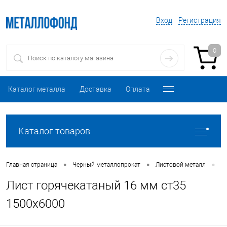
Вход
Регистрация
0
Каталог металла
Доставка
Оплата
Каталог товаров
•
•
•
Главная страница
Черный металлопрокат
Листовой металл
Л
Лист горячекатаный 16 мм ст35
1500х6000