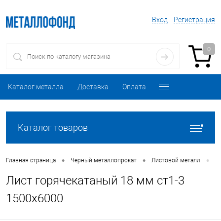
Вход
Регистрация
0
Каталог металла
Доставка
Оплата
Каталог товаров
•
•
•
Главная страница
Черный металлопрокат
Листовой металл
Л
Лист горячекатаный 18 мм ст1-3
1500х6000