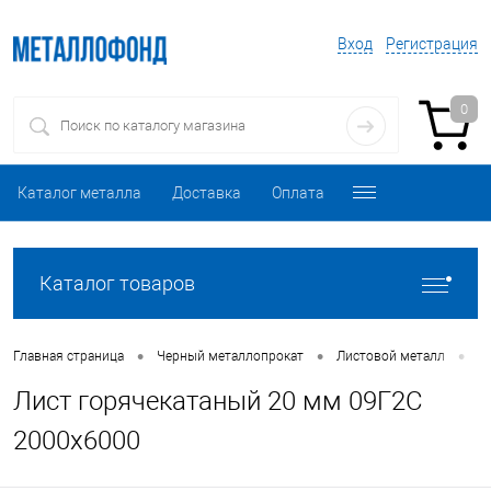
Вход
Регистрация
0
Каталог металла
Доставка
Оплата
Каталог товаров
•
•
•
Главная страница
Черный металлопрокат
Листовой металл
Л
Лист горячекатаный 20 мм 09Г2С
2000х6000