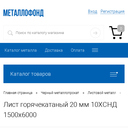
Вход
Регистрация
0
Каталог металла
Доставка
Оплата
Каталог товаров
•
•
•
Главная страница
Черный металлопрокат
Листовой металл
Л
Лист горячекатаный 20 мм 10ХСНД
1500х6000