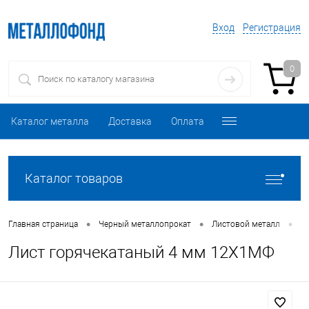
Вход
Регистрация
0
Каталог металла
Доставка
Оплата
Каталог товаров
•
•
•
Главная страница
Черный металлопрокат
Листовой металл
Л
Лист горячекатаный 4 мм 12Х1МФ