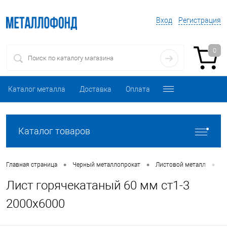
Вход
Регистрация
0
Каталог металла
Доставка
Оплата
Каталог товаров
•
•
•
Главная страница
Черный металлопрокат
Листовой металл
Л
Лист горячекатаный 60 мм ст1-3
2000х6000