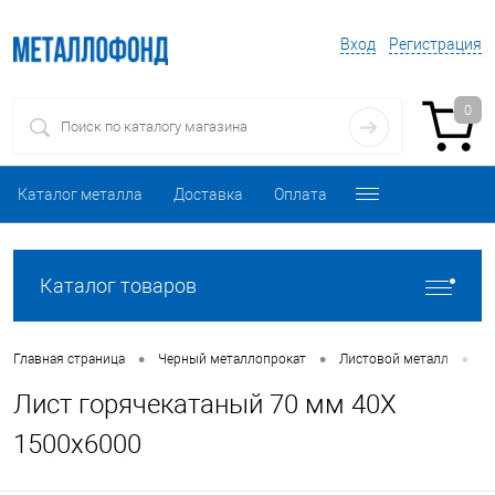
Вход
Регистрация
0
Каталог металла
Доставка
Оплата
Каталог товаров
•
•
•
Главная страница
Черный металлопрокат
Листовой металл
Л
Лист горячекатаный 70 мм 40Х
1500х6000