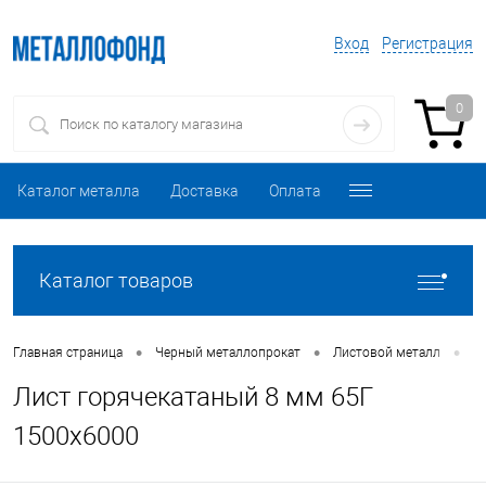
Вход
Регистрация
0
Каталог металла
Доставка
Оплата
Каталог товаров
•
•
•
Главная страница
Черный металлопрокат
Листовой металл
Л
Лист горячекатаный 8 мм 65Г
1500х6000