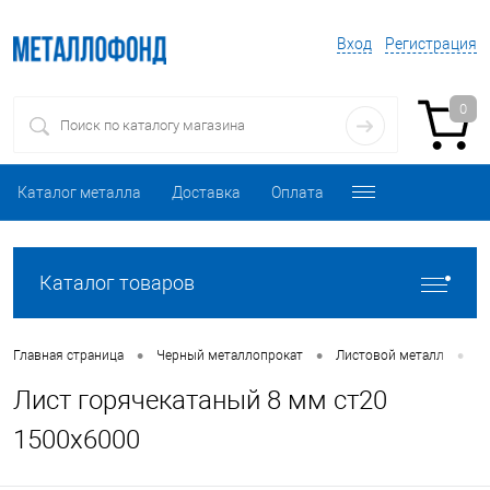
Вход
Регистрация
0
Каталог металла
Доставка
Оплата
Каталог товаров
•
•
•
Главная страница
Черный металлопрокат
Листовой металл
Л
Лист горячекатаный 8 мм ст20
1500х6000