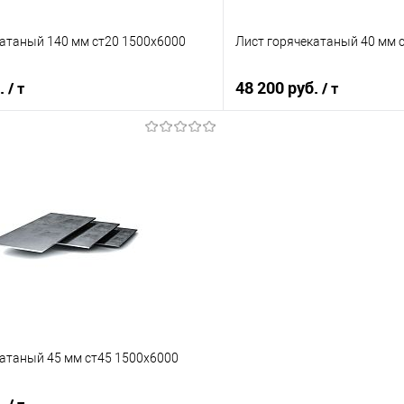
катаный 140 мм ст20 1500х6000
Лист горячекатаный 40 мм 
б.
48 200 руб.
/ т
/ т
В корзину
В корз
 клик
Сравнение
Купить в 1 клик
е
Под заказ
В избранное
катаный 45 мм ст45 1500х6000