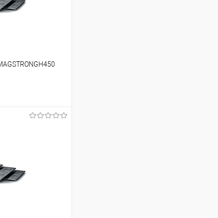
м MAGSTRONGH450
ь цену
Сравнение
Под заказ