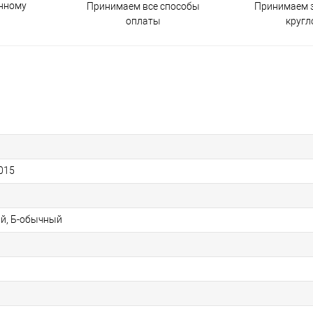
енному
Принимаем все способы
Принимаем з
оплаты
кругл
015
й, Б-обычный