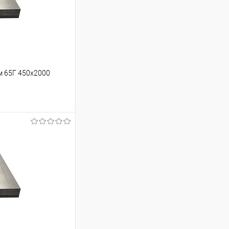
м 65Г 450х2000
ину
Сравнение
Под заказ