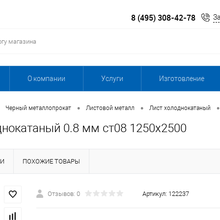
8 (495) 308-42-78
З
О компании
Услуги
Изготовление
•
•
•
Черный металлопрокат
Листовой металл
Лист холоднокатаный
днокатаный 0.8 мм ст08 1250х2500
КИ
ПОХОЖИЕ ТОВАРЫ
Отзывов: 0
Артикул:
122237