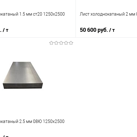
окатаный 1.5 мм ст20 1250х2500
Лист холоднокатаный 2 мм
б.
50 600 руб.
/ т
/ т
В корзину
В корз
 клик
Сравнение
Купить в 1 клик
е
Под заказ
В избранное
окатаный 2.5 мм 08Ю 1250х2500