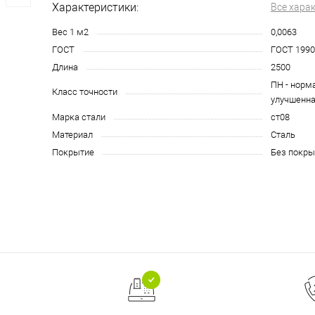
Характеристики:
Все хара
Вес 1 м2
0,0063
ГОСТ
ГОСТ 1990
Длина
2500
ПН - норма
Класс точности
улучшенн
Марка стали
ст08
Материал
Сталь
Покрытие
Без покры