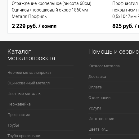
Ограждение кровельное (высота 60см)
Профнастил
Оцинков+порошковый окрас 1860мм
покрытием по
Металл Профиль
0,5х1047мм 
2 229 руб.
825 руб.
/ компл
/
Каталог
Помощь и серви
металлопроката
Каталог металла
Черный металлопрокат
Доставка
Оцинкованный металл
Оплата
Цветные металлы
О компании
Нержавейка
Услуги
Профнастил
Изготовление
Трубы
Цвета RAL
Труба профильная