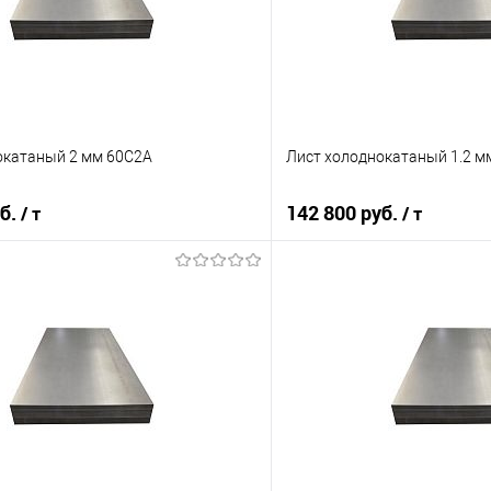
окатаный 2 мм 60С2А
Лист холоднокатаный 1.2 м
уб.
142 800 руб.
/ т
/ т
В корзину
В корз
 клик
Сравнение
Купить в 1 клик
е
Под заказ
В избранное