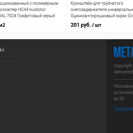
 оцинкованный с полимерным
Кронштейн для трубчатого
лиэстер НС44 buildstor
снегозадержателя универсальн
RAL 7024 Графитовый серый
Оцинков+порошковый окрас Gra
201 руб.
 м2
/ шт
сы
Copyright
Металлоб
Московска
д.Сотник
вл.30
Посмотре