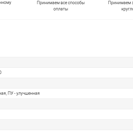
енному
Принимаем все способы
Принимаем з
оплаты
кругл
0
ая, ПУ - улучшенная