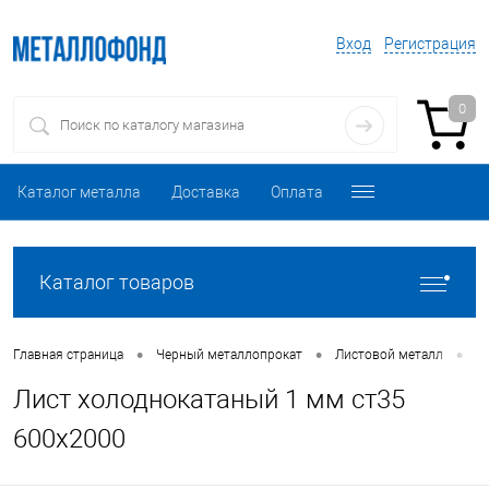
Вход
Регистрация
0
Каталог металла
Доставка
Оплата
Каталог товаров
•
•
•
Главная страница
Черный металлопрокат
Листовой металл
Л
Лист холоднокатаный 1 мм ст35
600х2000