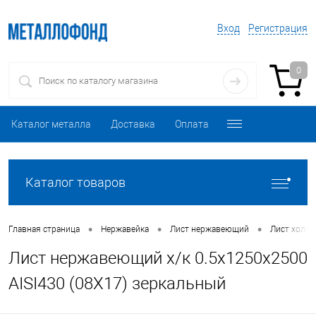
Вход
Регистрация
0
Каталог металла
Доставка
Оплата
Каталог товаров
•
•
•
Главная страница
Нержавейка
Лист нержавеющий
Лист холо
Лист нержавеющий х/к 0.5х1250х2500
AISI430 (08Х17) зеркальный