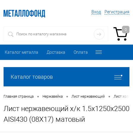
Вход
Регистрация
0
Каталог металла
Доставка
Оплата
Каталог товаров
•
•
•
Главная страница
Нержавейка
Лист нержавеющий
Лист холо
Лист нержавеющий х/к 1.5х1250х2500
AISI430 (08Х17) матовый