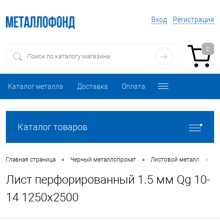
Вход
Регистрация
0
Каталог металла
Доставка
Оплата
Каталог товаров
•
•
•
Главная страница
Черный металлопрокат
Листовой металл
Л
Лист перфорированный 1.5 мм Qg 10-
14 1250х2500