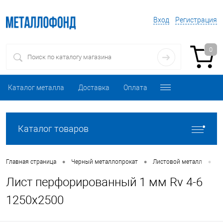
Вход
Регистрация
0
Каталог металла
Доставка
Оплата
Каталог товаров
•
•
•
Главная страница
Черный металлопрокат
Листовой металл
Л
Лист перфорированный 1 мм Rv 4-6
1250х2500