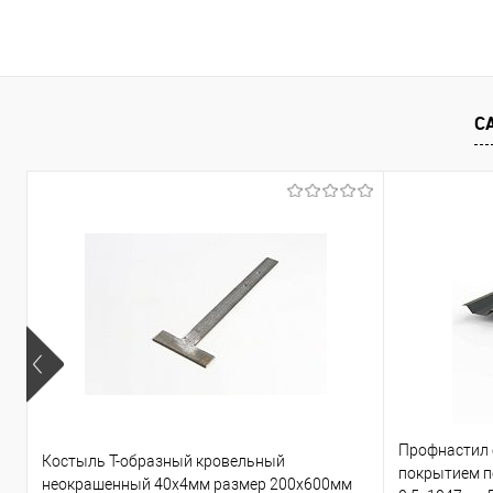
В корзину
Купить в 1 клик
Сравнение
Купить в 1
С
В избранное
Под заказ
В избранно
Профнастил
Костыль Т-образный кровельный
покрытием по
неокрашенный 40х4мм размер 200х600мм