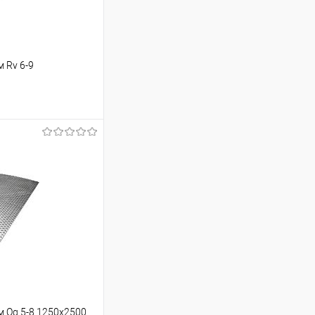
 Rv 6-9
ь цену
Сравнение
Под заказ
 Qg 5-8 1250х2500