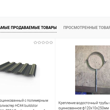
В корзину
 клик
Сравнение
АМЫЕ ПРОДАВАЕМЫЕ ТОВАРЫ
ПРОСМОТРЕННЫЕ ТОВА
е
Под заказ
 оцинкованный с полимерным
Крепление водосточный трубы
лиэстер НС44 buildstor
оцинкованное ф120х10х250мм