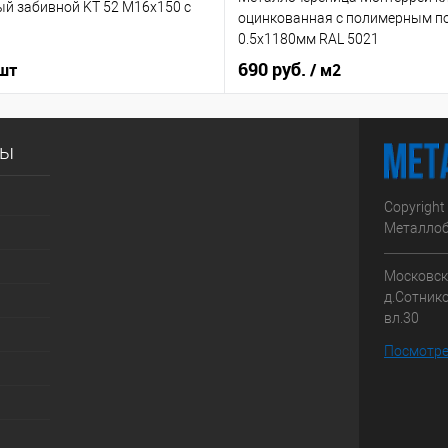
ый забивной KT 52 М16х150 с
оцинкованная с полимерным п
0.5x1180мм RAL 5021
690 руб.
 шт
/ м2
сы
Copyright
Металлоб
Московска
д.Сотник
вл.30
Посмотре