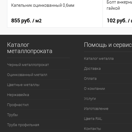
Болт анкерн
Капельник оцинкованный 0,6мм
гайкой
855 руб.
102 руб.
/ м2
/
Каталог
Помощь и серви
металлопроката
Каталог металла
Черный металлопрокат
Доставка
Оцинкованный металл
Оплата
Цветные металлы
О компании
Нержавейка
Услуги
Профнастил
Изготовление
Трубы
Цвета RAL
Труба профильная
Контакты