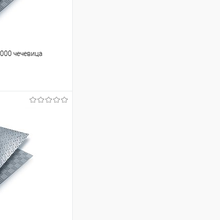
000 чечевица
ину
Сравнение
Под заказ