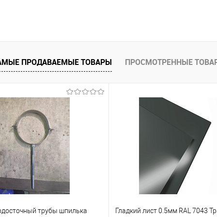
В корзину
 клик
Сравнение
АМЫЕ ПРОДАВАЕМЫЕ ТОВАРЫ
ПРОСМОТРЕННЫЕ ТОВА
е
Под заказ
одосточный трубы шпилька
Гладкий лист 0.5мм RAL 7043 Т