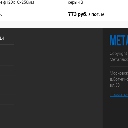
ое ф120х10х250мм
серый B
.
773 руб.
/ пог. м
сы
Copyright
Металлоб
Московска
д.Сотник
вл.30
Посмотре