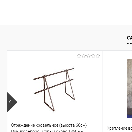
В корзину
Купить в 1 клик
Сравнение
Купить в 1
С
В избранное
Под заказ
В избранно
Ограждение кровельное (высота 60см)
Крепление в
Оцинков+порошковый окрас 1860мм