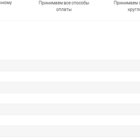
енному
Принимаем все способы
Принимаем з
оплаты
кругл