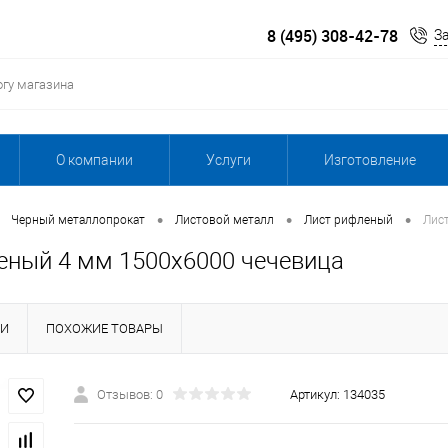
8 (495) 308-42-78
З
О компании
Услуги
Изготовление
•
•
•
Черный металлопрокат
Листовой металл
Лист рифленый
Лис
еный 4 мм 1500х6000 чечевица
КИ
ПОХОЖИЕ ТОВАРЫ
Отзывов: 0
Артикул:
134035