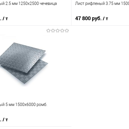
ый 2.5 мм 1250х2500 чечевица
Лист рифленый 3.75 мм 150
б.
47 800 руб.
/ т
/ т
В корзину
В корз
 клик
Сравнение
Купить в 1 клик
е
Под заказ
В избранное
ый 5 мм 1500х6000 ромб.
б.
/ т