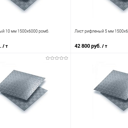
ый 10 мм 1500х6000 ромб.
Лист рифленый 5 мм 1500х6
б.
42 800 руб.
/ т
/ т
В корзину
В корз
 клик
Сравнение
Купить в 1 клик
е
Под заказ
В избранное