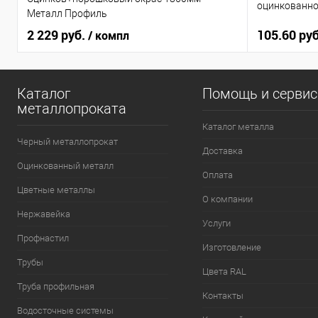
оцинкованн
Металл Профиль
2 229 руб.
105.60 руб
/ компл
Каталог
Помощь и серви
металлопроката
Каталог металла
Черный металлопрокат
Доставка
Оцинкованный металл
Оплата
Цветные металлы
О компании
Нержавейка
Услуги
Профнастил
Изготовление
Трубы
Цвета RAL
Труба профильная
Контакты
Водосточные системы