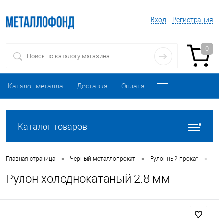
Вход
Регистрация
0
Каталог металла
Доставка
Оплата
Каталог товаров
•
•
•
Главная страница
Черный металлопрокат
Рулонный прокат
Р
Рулон холоднокатаный 2.8 мм