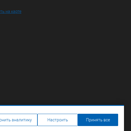
ть на карте
онить аналитику
Настроить
Принять все