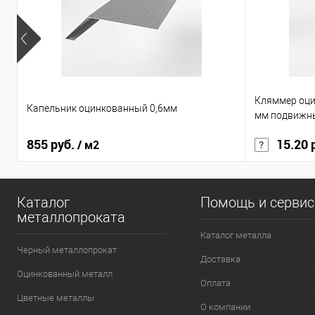
Кляммер оци
Капельник оцинкованный 0,6мм
мм подвижн
855 руб.
15.20 
/ м2
Каталог
Помощь и серви
металлопроката
Каталог металла
Черный металлопрокат
Доставка
Оцинкованный металл
Оплата
Цветные металлы
О компании