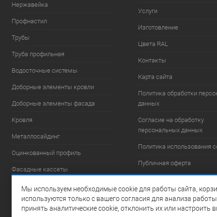
Нержавейка
Услуги
Профнастил
Изготовление
Трубы
Цвета RAL
Труба профильная
Контакты
Водосточные системы
Карта сайта
Доборные элементы кровли
Политика обработки перс
Доборные элементы фасада
данных
Кровля
Согласие на обработку
персональных данных
Металлосайдинг
Политика использования c
Оцинкованный профиль
Публичная оферта
Фасадные кассеты
Фасадные системы
Мы используем необходимые cookie для работы сайта, корзи
используются только с вашего согласия для анализа работы
Элементы безопасности
принять аналитические cookie, отклонить их или настроить 