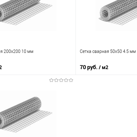
 клик
Сравнение
Купить в 1 клик
е
Под заказ
В избранное
ая 200х200 10 мм
Сетка сварная 50х50 4.5 мм
70 руб.
2
/ м2
В корзину
В корз
 клик
Сравнение
Купить в 1 клик
е
Под заказ
В избранное