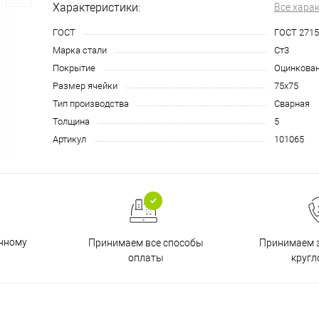
Характеристики:
Все хара
ГОСТ
ГОСТ 2715
Марка стали
Ст3
Покрытие
Оцинкова
Размер ячейки
75х75
Тип производства
Сварная
Толщина
5
Артикул
101065
енному
Принимаем все способы
Принимаем з
оплаты
кругл