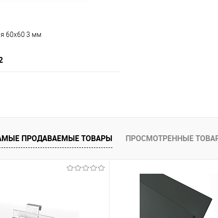
я 60х60 3 мм
2
В корзину
 клик
Сравнение
АМЫЕ ПРОДАВАЕМЫЕ ТОВАРЫ
ПРОСМОТРЕННЫЕ ТОВА
е
Под заказ