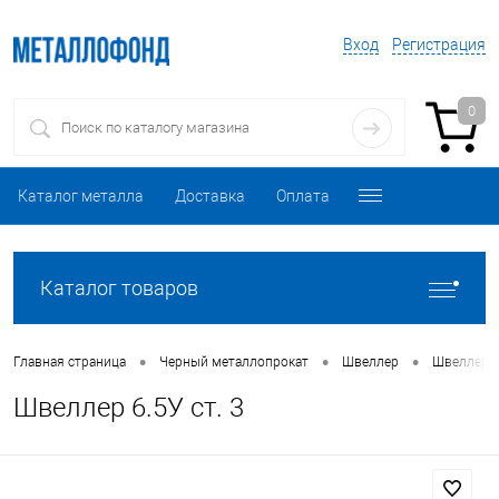
Вход
Регистрация
0
Каталог металла
Доставка
Оплата
Каталог товаров
•
•
•
Главная страница
Черный металлопрокат
Швеллер
Швеллер г
Швеллер 6.5У ст. 3