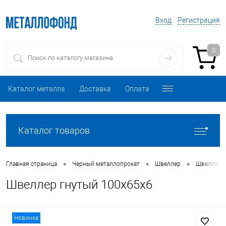
Вход
Регистрация
0
Каталог металла
Доставка
Оплата
Каталог товаров
•
•
•
Главная страница
Черный металлопрокат
Швеллер
Швеллер 
Швеллер гнутый 100х65х6
Новинка