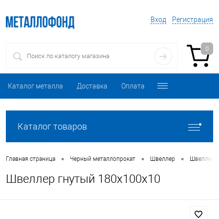
Вход
Регистрация
0
Каталог металла
Доставка
Оплата
Каталог товаров
•
•
•
Главная страница
Черный металлопрокат
Швеллер
Швеллер 
Швеллер гнутый 180х100х10