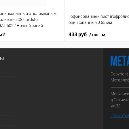
 оцинкованный с полимерным
Гофрированный лист (гофролис
лиэстер С8 buildstor
оцинкованный 0.65 мм
RAL 5022 Ночной синий
433 руб.
 м2
/ пог. м
сы
Copyright
Металлоб
Московска
д.Сотник
вл.30
Посмотре