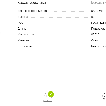
Характеристики:
Все хара
Вес погонного метра, тн
0.010598
Высота
50
ГОСТ
ГОСТ 8281
Длина
Под заказ
Марка стали
09Г2С
Материал
Сталь
Покрытие
Без покры