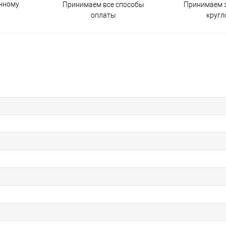
енному
Принимаем все способы
Принимаем з
оплаты
кругл