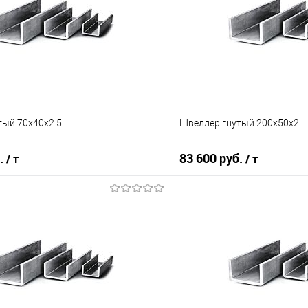
тый 70х40х2.5
Швеллер гнутый 200х50х2
б.
83 600 руб.
/ т
/ т
В корзину
В корз
 клик
Сравнение
Купить в 1 клик
е
Под заказ
В избранное