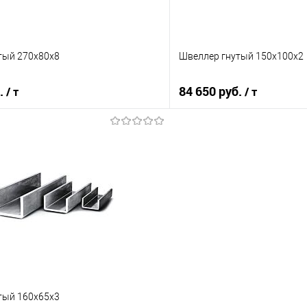
тый 270х80х8
Швеллер гнутый 150х100х2
б.
84 650 руб.
/ т
/ т
В корзину
В корз
 клик
Сравнение
Купить в 1 клик
е
Под заказ
В избранное
тый 160х65х3