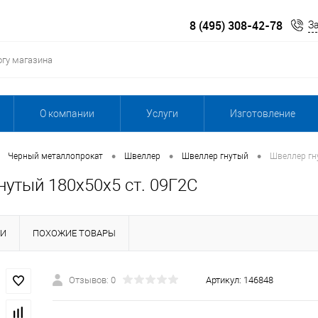
8 (495) 308-42-78
З
О компании
Услуги
Изготовление
•
•
•
Черный металлопрокат
Швеллер
Швеллер гнутый
Швеллер гн
нутый 180х50х5 ст. 09Г2С
КИ
ПОХОЖИЕ ТОВАРЫ
Отзывов: 0
Артикул:
146848