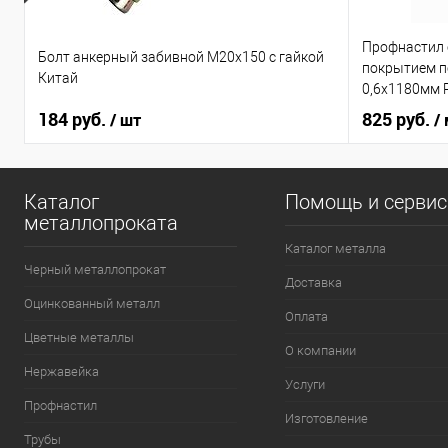
Профнастил
Болт анкерный забивной М20х150 с гайкой
покрытием по
Китай
0,6х1180мм 
184 руб.
825 руб.
/ шт
/
Каталог
Помощь и серви
металлопроката
Каталог металла
Черный металлопрокат
Доставка
Оцинкованный металл
Оплата
Цветные металлы
О компании
Нержавейка
Услуги
Профнастил
Изготовление
Трубы