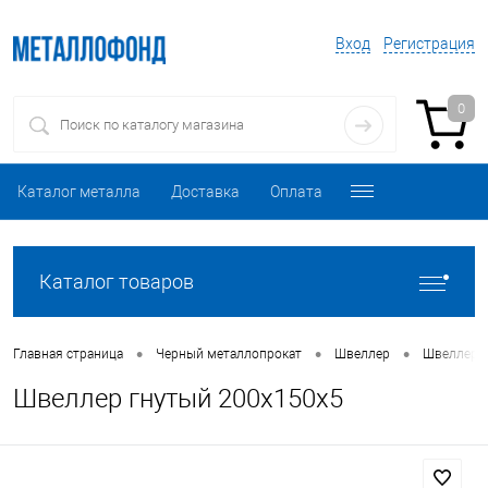
Вход
Регистрация
0
Каталог металла
Доставка
Оплата
Каталог товаров
•
•
•
Главная страница
Черный металлопрокат
Швеллер
Швеллер 
Швеллер гнутый 200х150х5