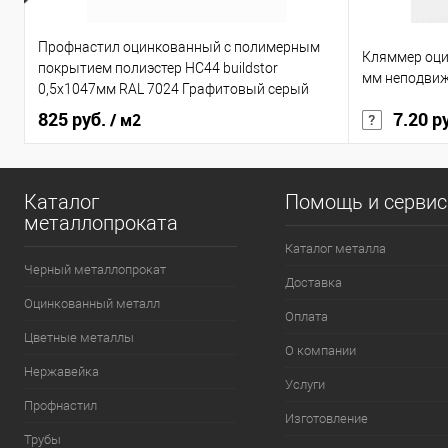
Профнастил оцинкованный с полимерным
Кляммер оци
покрытием полиэстер НС44 buildstor
мм неподви
0,5х1047мм RAL 7024 Графитовый серый
825 руб.
7.20 р
/ м2
Каталог
Помощь и серви
металлопроката
Каталог металла
Черный металлопрокат
Доставка
Оцинкованный металл
Оплата
Цветные металлы
О компании
Нержавейка
Услуги
Профнастил
Изготовление
Трубы