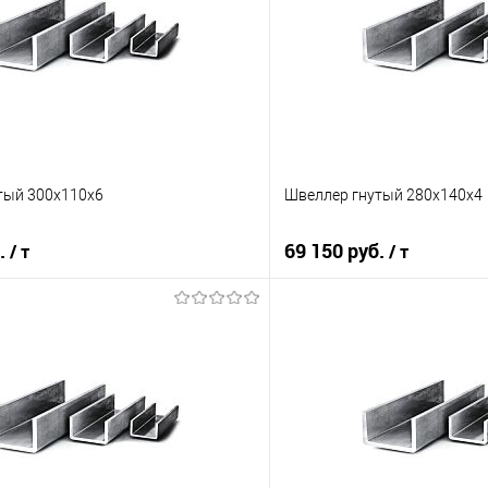
тый 300х110х6
Швеллер гнутый 280х140х4
б.
69 150 руб.
/ т
/ т
В корзину
В корз
 клик
Сравнение
Купить в 1 клик
е
Под заказ
В избранное