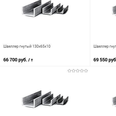
Швеллер гнутый 130х65х10
Швеллер гну
66 700 руб.
69 550 ру
/ т
В корзину
Купить в 1 клик
Сравнение
Купить в 1
В избранное
Под заказ
В избранно