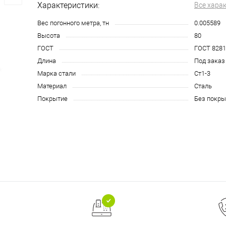
Характеристики:
Все хара
Вес погонного метра, тн
0.005589
Высота
80
ГОСТ
ГОСТ 8281
Длина
Под заказ
Марка стали
Ст1-3
Материал
Сталь
Покрытие
Без покры