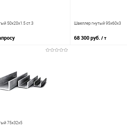
ый 50х20х1.5 ст.3
Швеллер гнутый 95х60х3
апросу
68 300 руб.
/ т
Запросить цену
В корз
 клик
Сравнение
Купить в 1 клик
е
Под заказ
В избранное
тый 75х32х5