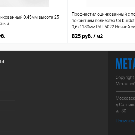
Профнастил оцинкованный с 
нкованный 0,45мм высота 25
покрытием полиэстер С8 buildst
жный
0,6х1180мм RAL 5022 Ночной с
уб.
825 руб.
/ м2
сы
Copyright
Металлоб
Московска
д.Сотник
вл.30
Посмотре