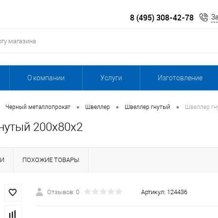
8 (495) 308-42-78
З
О компании
Услуги
Изготовление
•
•
•
Черный металлопрокат
Швеллер
Швеллер гнутый
Швеллер гн
нутый 200х80х2
КИ
ПОХОЖИЕ ТОВАРЫ
Отзывов: 0
Артикул:
124436