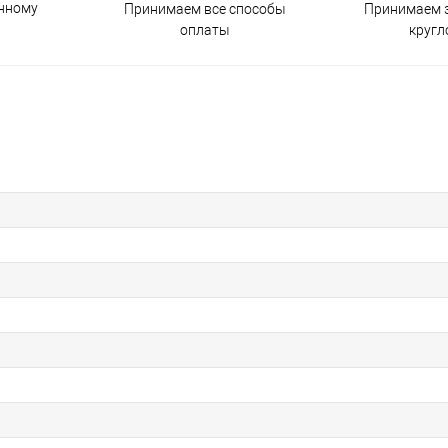
енному
Принимаем все способы
Принимаем з
оплаты
кругл