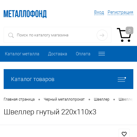
Вход
Регистрация
0
Каталог металла
Доставка
Оплата
Каталог товаров
•
•
•
Главная страница
Черный металлопрокат
Швеллер
Швеллер 
Швеллер гнутый 220х110х3