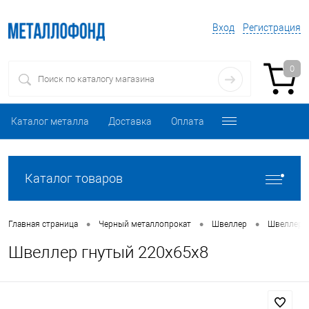
Вход
Регистрация
0
Каталог металла
Доставка
Оплата
Каталог товаров
•
•
•
Главная страница
Черный металлопрокат
Швеллер
Швеллер 
Швеллер гнутый 220х65х8