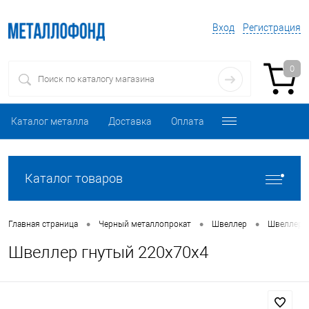
Вход
Регистрация
0
Каталог металла
Доставка
Оплата
Каталог товаров
•
•
•
Главная страница
Черный металлопрокат
Швеллер
Швеллер 
Швеллер гнутый 220х70х4