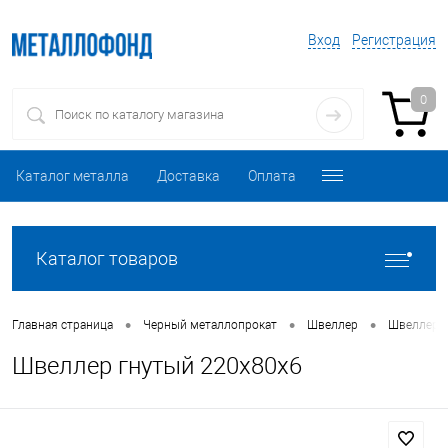
Вход
Регистрация
0
Каталог металла
Доставка
Оплата
Каталог товаров
•
•
•
Главная страница
Черный металлопрокат
Швеллер
Швеллер 
Швеллер гнутый 220х80х6