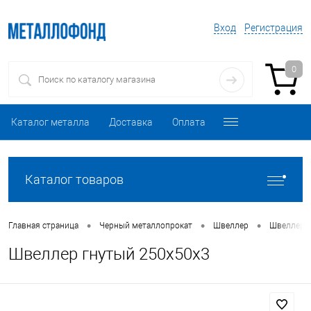
Вход
Регистрация
0
Каталог металла
Доставка
Оплата
Каталог товаров
•
•
•
Главная страница
Черный металлопрокат
Швеллер
Швеллер 
Швеллер гнутый 250х50х3