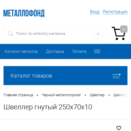
Вход
Регистрация
0
Каталог металла
Доставка
Оплата
Каталог товаров
•
•
•
Главная страница
Черный металлопрокат
Швеллер
Швеллер 
Швеллер гнутый 250х70х10