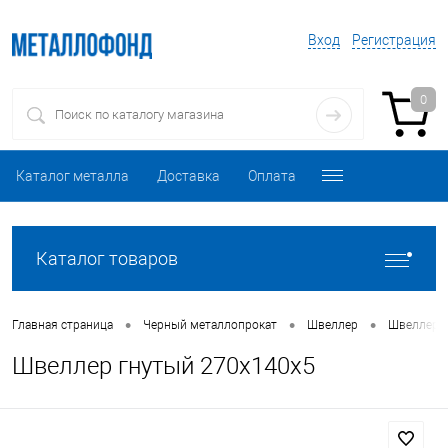
Вход
Регистрация
0
Каталог металла
Доставка
Оплата
Каталог товаров
•
•
•
Главная страница
Черный металлопрокат
Швеллер
Швеллер 
Швеллер гнутый 270х140х5