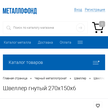
Вход
Регистрация
0
Каталог металла
Доставка
Оплата
Каталог товаров
•
•
•
Главная страница
Черный металлопрокат
Швеллер
Швеллер 
Швеллер гнутый 270х150х6