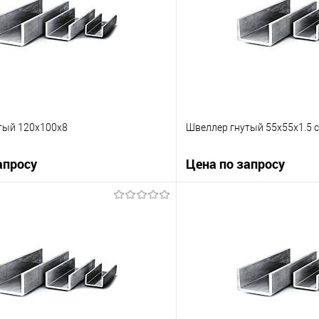
тый 120х100х8
Швеллер гнутый 55х55х1.5 с
апросу
Цена по запросу
Запросить цену
Запросит
 клик
Сравнение
Купить в 1 клик
е
Под заказ
В избранное