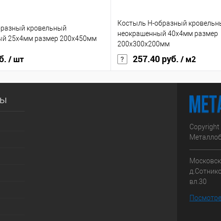
Костыль H-образный кровельн
бразный кровельный
неокрашенный 40х4мм размер
ый 25х4мм размер 200х450мм
200x300х200мм
б.
257.40 руб.
/ шт
/ м2
сы
Copyright
Металлоб
Московска
д.Сотник
вл.30
Посмотре