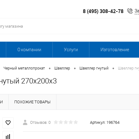
8 (495) 308-42-78
З
О компании
Услуги
Изготовление
•
•
•
Черный металлопрокат
Швеллер
Швеллер гнутый
Швеллер гн
нутый 270х200х3
КИ
ПОХОЖИЕ ТОВАРЫ
Отзывов: 0
Артикул:
196764