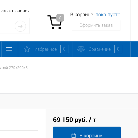
аказать звонок
В корзине
пока пусто
0
Оформить заказ
0
0
Избранное
Сравнение
утый 270х200х3
69 150 руб.
/ т
В корзину