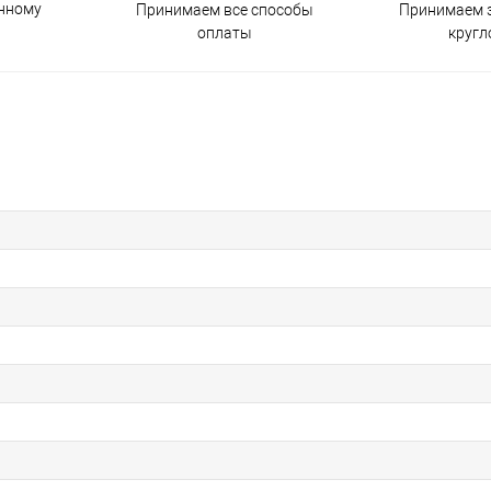
енному
Принимаем все способы
Принимаем з
оплаты
кругл