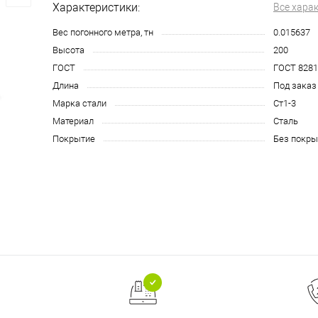
Характеристики:
Все хара
Вес погонного метра, тн
0.015637
Высота
200
ГОСТ
ГОСТ 8281
Длина
Под заказ
Марка стали
Ст1-3
Материал
Сталь
Покрытие
Без покры