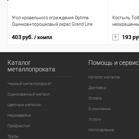
Угол кровельного ограждения Optima
Костыль Т-о
Оцинков+порошковый окрас Grand Line
неокрашенн
403 руб.
193 ру
/ компл
Каталог
Помощь и серви
металлопроката
Каталог металла
Черный металлопрокат
Доставка
Оцинкованный металл
Оплата
Цветные металлы
О компании
Нержавейка
Услуги
Профнастил
Изготовление
Трубы