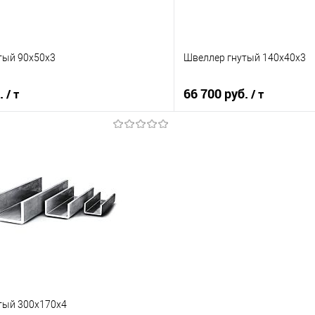
тый 90х50х3
Швеллер гнутый 140х40х3
б.
66 700 руб.
/ т
/ т
В корзину
В корз
 клик
Сравнение
Купить в 1 клик
е
Под заказ
В избранное
тый 300х170х4