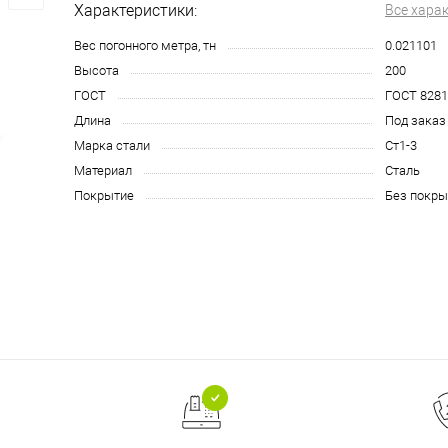
Характеристики:
Все хара
Вес погонного метра, тн
0.021101
Высота
200
ГОСТ
ГОСТ 8281
Длина
Под заказ
Марка стали
Ст1-3
Материал
Сталь
Покрытие
Без покры