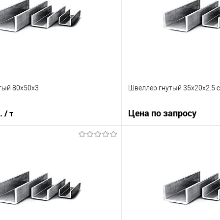
тый 80х50х3
Швеллер гнутый 35х20х2.5 с
б.
Цена по запросу
/ т
Запросит
В корзину
Купить в 1 клик
 клик
Сравнение
В избранное
е
Под заказ