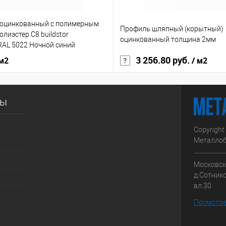
 оцинкованный с полимерным
Профиль шляпный (корытный)
лиэстер С8 buildstor
оцинкованный толщина 2мм
RAL 5022 Ночной синий
3 256.80 руб.
 м2
/ м2
сы
Copyright
Металлоб
Московска
д.Сотник
вл.30
Посмотре