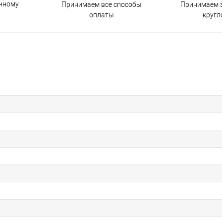
енному
Принимаем все способы
Принимаем з
оплаты
кругл