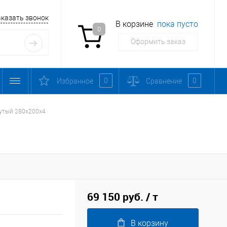
аказать звонок
В корзине
пока пусто
0
Оформить заказ
0
0
Избранное
Сравнение
утый 280х200х4
69 150 руб.
/ т
В корзину