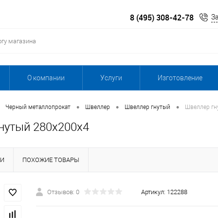
8 (495) 308-42-78
З
О компании
Услуги
Изготовление
•
•
•
Черный металлопрокат
Швеллер
Швеллер гнутый
Швеллер гн
нутый 280х200х4
КИ
ПОХОЖИЕ ТОВАРЫ
Отзывов: 0
Артикул:
122288