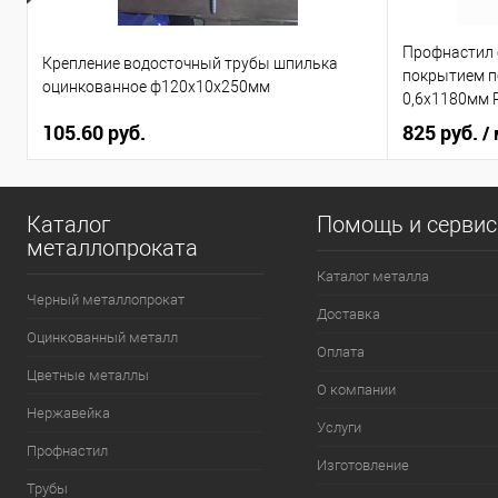
Профнастил
Крепление водосточный трубы шпилька
покрытием по
оцинкованное ф120х10х250мм
0,6х1180мм 
105.60 руб.
825 руб.
/
Каталог
Помощь и серви
металлопроката
Каталог металла
Черный металлопрокат
Доставка
Оцинкованный металл
Оплата
Цветные металлы
О компании
Нержавейка
Услуги
Профнастил
Изготовление
Трубы