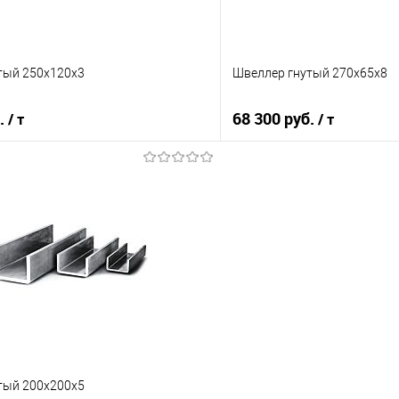
тый 250х120х3
Швеллер гнутый 270х65х8
б.
68 300 руб.
/ т
/ т
В корзину
В корз
 клик
Сравнение
Купить в 1 клик
е
Под заказ
В избранное
тый 200х200х5